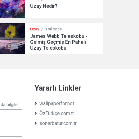
Uzay Nedir?
Uzay
/
1 yil önce
James Webb Teleskobu -
Gelmiş Geçmiş En Pahalı
Uzay Teleskobu
Yararlı Linkler
wallpaperfor.net
da bilgiler
ÖzTürkçe.com.tr
sonerbatur.com.tr