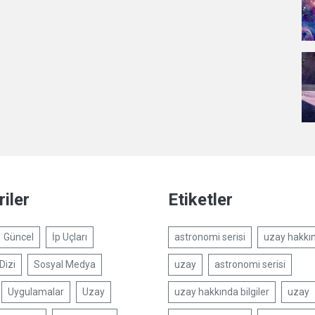
iler
Etiketler
Güncel
İp Uçları
astronomi serisi
uzay hakkın
Dizi
Sosyal Medya
uzay
astronomi serisi
Uygulamalar
Uzay
uzay hakkında bilgiler
uzay