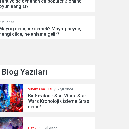
Türkiye'de oynanan en popüler 3 online
oyun hangisi?
2 yil önce
Mayrig nedir, ne demek? Mayrig neyce,
hangi dilde, ne anlama gelir?
Blog Yazıları
Sinema ve Dizi
/
2 yil önce
Bir Sevdadır Star Wars. Star
Wars Kronolojik İzleme Sırası
nedir?
Uzay
/
1 yil önce