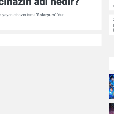
cihazın adı nedir?
n yayan cihazın ismi "
Solaryum
" 'dur.