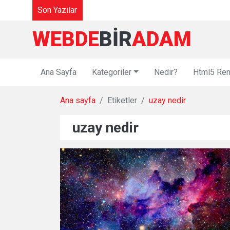
Son Yazılar
WEBDE
BIR
ADAM
Ana Sayfa
Kategoriler
Nedir?
Html5 Ren
Ana sayfa
Etiketler
uzay nedir
uzay nedir