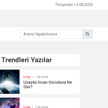
Perşembe | 6.08.2026
Trendleri Yazılar
Uzay
/
1 yil önce
Uzayda İnsan Vücuduna Ne
Olur?
Uzay
/
1 yil önce