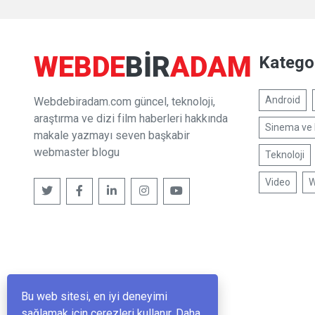
WEBDE
BIR
ADAM
Kategor
Android
Webdebiradam.com güncel, teknoloji,
araştırma ve dizi film haberleri hakkında
Sinema ve 
makale yazmayı seven başkabir
webmaster blogu
Teknoloji
Video
W
Bu web sitesi, en iyi deneyimi
sağlamak için çerezleri kullanır. Daha