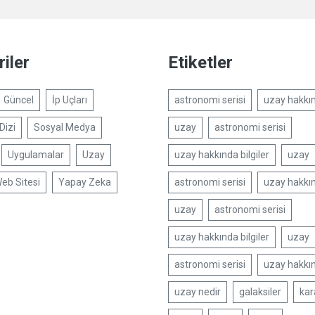
iler
Etiketler
Güncel
İp Uçları
astronomi serisi
uzay hakkın
Dizi
Sosyal Medya
uzay
astronomi serisi
Uygulamalar
Uzay
uzay hakkında bilgiler
uzay
eb Sitesi
Yapay Zeka
astronomi serisi
uzay hakkın
uzay
astronomi serisi
uzay hakkında bilgiler
uzay
astronomi serisi
uzay hakkın
uzay nedir
galaksiler
kar