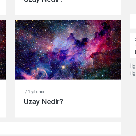
İlg
İlg
/ 1 yil önce
Uzay Nedir?