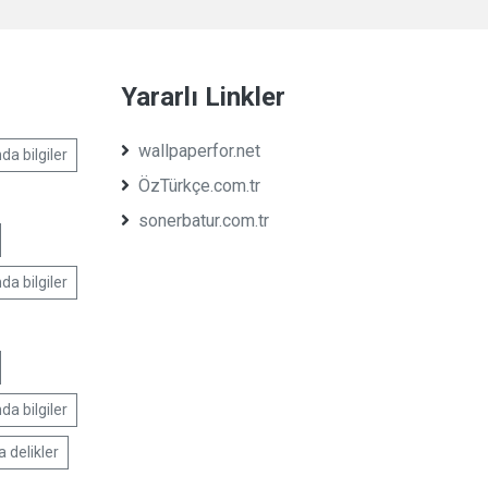
Yararlı Linkler
wallpaperfor.net
da bilgiler
ÖzTürkçe.com.tr
sonerbatur.com.tr
da bilgiler
da bilgiler
a delikler