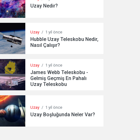
Uzay Nedir?
Uzay
/
1 yil önce
Hubble Uzay Teleskobu Nedir,
Nasıl Çalışır?
Uzay
/
1 yil önce
James Webb Teleskobu -
Gelmiş Geçmiş En Pahalı
Uzay Teleskobu
Uzay
/
1 yil önce
Uzay Boşluğunda Neler Var?