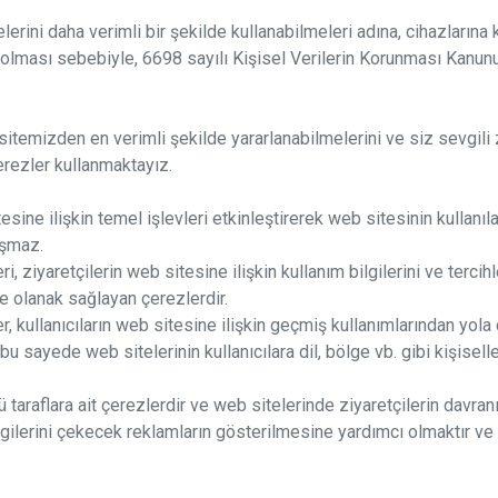
elerini daha verimli bir şekilde kullanabilmeleri adına, cihazların
yor olması sebebiyle, 6698 sayılı Kişisel Verilerin Korunması Kanunu 
 sitemizden en verimli şekilde yararlanabilmelerini ve siz sevgili 
çerezler kullanmaktayız.
sine ilişkin temel işlevleri etkinleştirerek web sitesinin kullanıl
ışmaz.
 ziyaretçilerin web sitesine ilişkin kullanım bilgilerini ve terci
e olanak sağlayan çerezlerdir.
 kullanıcıların web sitesine ilişkin geçmiş kullanımlarından yola 
bu sayede web sitelerinin kullanıcılara dil, bölge vb. gibi kişisel
araflara ait çerezlerdir ve web sitelerinde ziyaretçilerin davranışl
k ilgilerini çekecek reklamların gösterilmesine yardımcı olmaktır v