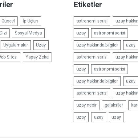
iler
Etiketler
Güncel
İp Uçları
astronomi serisi
uzay hakkın
Dizi
Sosyal Medya
uzay
astronomi serisi
Uygulamalar
Uzay
uzay hakkında bilgiler
uzay
eb Sitesi
Yapay Zeka
astronomi serisi
uzay hakkın
uzay
astronomi serisi
uzay hakkında bilgiler
uzay
astronomi serisi
uzay hakkın
uzay nedir
galaksiler
kar
uzay
uzay
uzay