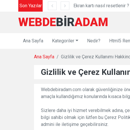
Son Yazılar
Ekran kartı nasıl resetlenir ?
WEBDE
BIR
ADAM
Ana Sayfa
Kategoriler
Nedir?
Html5 Ren
Ana Sayfa
Gizlilik ve Çerez Kullanımı Hakkin
Gizlilik ve Çerez Kullan
Webdebiradam.com olarak güvenliğinize önem 
amaçla kullandığımız konularında kısaca bilg
Sizlere daha iyi hizmet verebilmek adına, çere
bilgi sahibi olmak için lütfen bu Çerez Po
admini ile iletişime geçebilirsiniz.