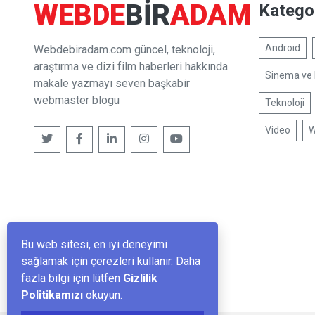
WEBDE
BIR
ADAM
Kategor
Android
Webdebiradam.com güncel, teknoloji,
araştırma ve dizi film haberleri hakkında
Sinema ve 
makale yazmayı seven başkabir
webmaster blogu
Teknoloji
Video
W
Bu web sitesi, en iyi deneyimi
sağlamak için çerezleri kullanır. Daha
fazla bilgi için lütfen
Gizlilik
Politikamızı
okuyun.