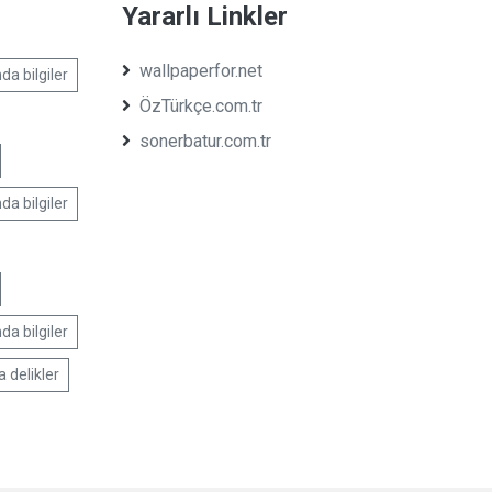
Yararlı Linkler
wallpaperfor.net
da bilgiler
ÖzTürkçe.com.tr
sonerbatur.com.tr
da bilgiler
da bilgiler
a delikler