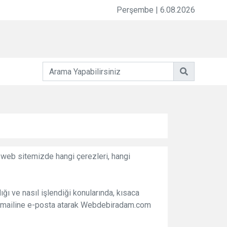
n kartı nedir ? Ne işe yarar ?
Perşembe | 6.08.2026
 web sitemizde hangi çerezleri, hangi
ığı ve nasıl işlendiği konularında, kısaca
om mailine e-posta atarak Webdebiradam.com