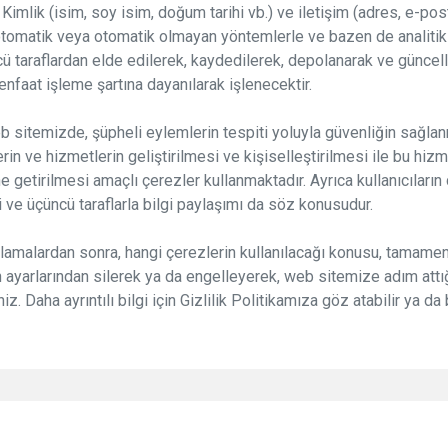
Kimlik (isim, soy isim, doğum tarihi vb.) ve iletişim (adres, e-post
otomatik veya otomatik olmayan yöntemlerle ve bazen de analitik s
üçüncü taraflardan elde edilerek, kaydedilerek, depolanarak ve gün
nfaat işleme şartına dayanılarak işlenecektir.
sitemizde, şüpheli eylemlerin tespiti yoluyla güvenliğin sağlanma
erin ve hizmetlerin geliştirilmesi ve kişiselleştirilmesi ile bu hizm
 getirilmesi amaçlı çerezler kullanmaktadır. Ayrıca kullanıcıların
 ve üçüncü taraflarla bilgi paylaşımı da söz konusudur.
amalardan sonra, hangi çerezlerin kullanılacağı konusu, tamamen 
ızın ayarlarından silerek ya da engelleyerek, web sitemize adım att
niz. Daha ayrıntılı bilgi için Gizlilik Politikamıza göz atabilir ya 