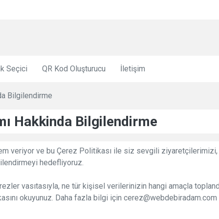
Ekra
k Seçici
QR Kod Oluşturucu
İletişim
da Bilgilendirme
ımı Hakkinda Bilgilendirme
veriyor ve bu Çerez Politikası ile siz sevgili ziyaretçilerimizi,
ilendirmeyi hedefliyoruz.
zler vasıtasıyla, ne tür kişisel verilerinizin hangi amaçla topland
litikasını okuyunuz. Daha fazla bilgi için cerez@webdebiradam.c