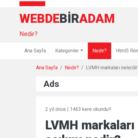
WEBDE
BIR
ADAM
Nedir?
Ana Sayfa
Kategoriler
Nedir?
Html5 Ren
Ana Sayfa
Nedir?
LVMH markaları nelerdir
Ads
2 yil önce
|
1463 kere okundu!!
LVMH markaları 