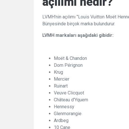
açılımı nedir?
LVMH'nin açılımı "Louis Vuitton Moët Henne
Bünyesinde birçok marka bulundurur.
LVMH markaları aşağıdaki gibidir:
Moët & Chandon
Dom Pérignon
Krug
Mercier
Ruinart
Veuve Clicquot
Château d'Yquem
Hennessy
Glenmorangie
Ardbeg
10 Cane