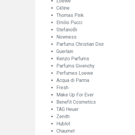
Loewe
Céline
Thomas Pink
Emilio Pucci
StefanoBi
Nowness
Parfums Christian Dior
Guerlain
Kenzo Parfums
Parfums Givenchy
Perfumes Loewe
Acqua di Parma
Fresh
Make Up For Ever
Benefit Cosmetics
TAG Heuer
Zenith
Hublot
Chaumet