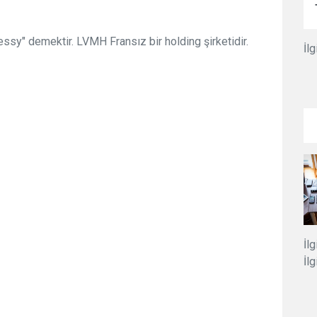
ssy" demektir. LVMH Fransız bir holding şirketidir.
İlg
İlg
İlg