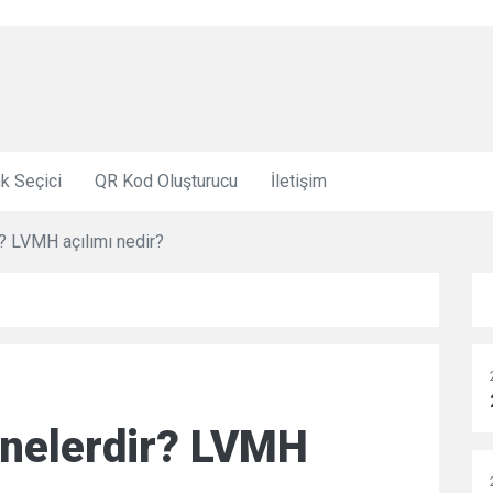
k Seçici
QR Kod Oluşturucu
İletişim
? LVMH açılımı nedir?
nelerdir? LVMH