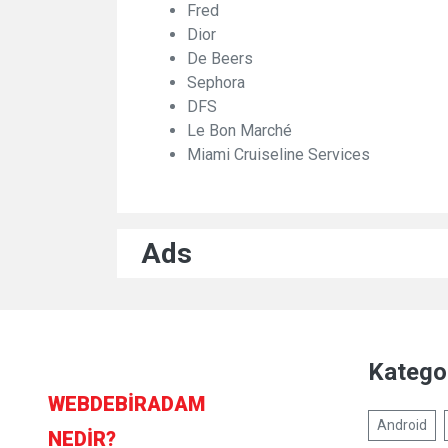
Fred
Dior
De Beers
Sephora
DFS
Le Bon Marché
Miami Cruiseline Services
Ads
Kategor
WEBDE
BIR
ADAM
Android
NEDIR?