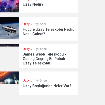
Uzay Nedir?
Uzay
/
1 yil önce
Hubble Uzay Teleskobu Nedir,
Nasıl Çalışır?
Uzay
/
1 yil önce
James Webb Teleskobu -
Gelmiş Geçmiş En Pahalı
Uzay Teleskobu
Uzay
/
1 yil önce
Uzay Boşluğunda Neler Var?