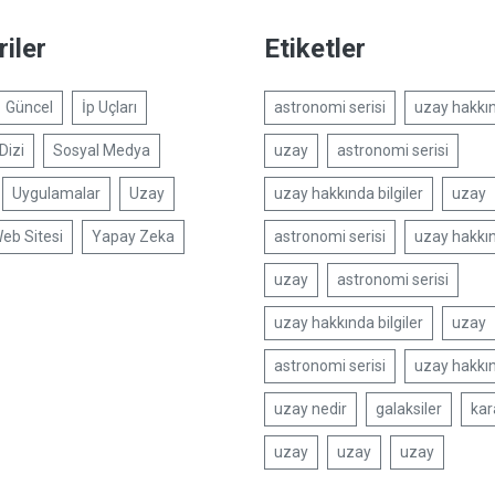
iler
Etiketler
Güncel
İp Uçları
astronomi serisi
uzay hakkın
Dizi
Sosyal Medya
uzay
astronomi serisi
Uygulamalar
Uzay
uzay hakkında bilgiler
uzay
eb Sitesi
Yapay Zeka
astronomi serisi
uzay hakkın
uzay
astronomi serisi
uzay hakkında bilgiler
uzay
astronomi serisi
uzay hakkın
uzay nedir
galaksiler
kar
uzay
uzay
uzay