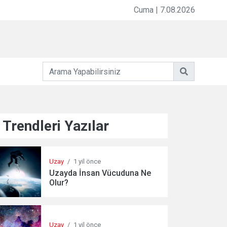
Cuma | 7.08.2026
Trendleri Yazılar
Uzay
/
1 yil önce
Uzayda İnsan Vücuduna Ne
Olur?
Uzay
/
1 yil önce