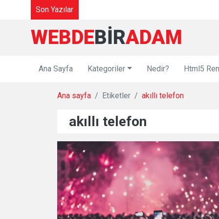
Son Yazılar
WEBDE
BIR
ADAM
Ana Sayfa
Kategoriler
Nedir?
Html5 Ren
Ana sayfa
Etiketler
akıllı telefon
akıllı telefon