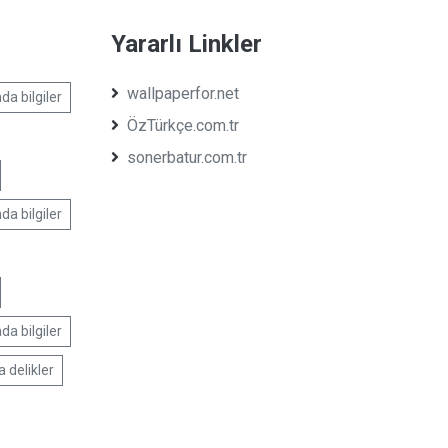
Yararlı Linkler
wallpaperfor.net
da bilgiler
ÖzTürkçe.com.tr
sonerbatur.com.tr
da bilgiler
da bilgiler
a delikler